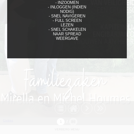
- INZOOMEN
- INLOGGEN (INDIEN
NODIG)
- SNEL NAVIGEREN
- FULL SCREEN
LEZEN
- SNEL SCHAKELEN
NAAR SPREAD
WEERGAVE
Cookies
/
VERBERG MENU