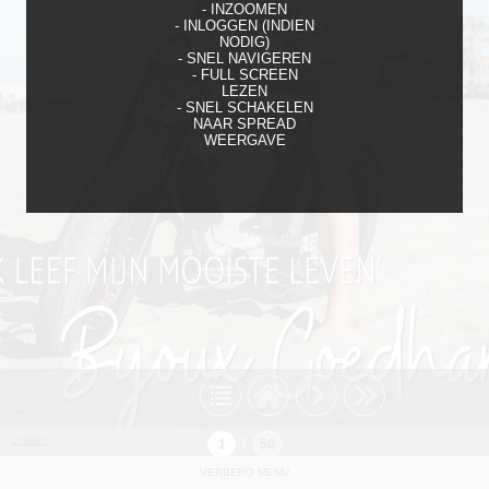
- INZOOMEN
- INLOGGEN (INDIEN
NODIG)
- SNEL NAVIGEREN
- FULL SCREEN
LEZEN
- SNEL SCHAKELEN
NAAR SPREAD
WEERGAVE
Cookies
/
VERBERG MENU